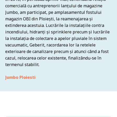
comercială cu antreprenorii lanțului de magazine
mai mari antreprenori de constructii din Romania (
Veranda Mall, la care Eckon CEI a realizat in perioada
Jumbo, am participat, pe amplasamentul fostului
enumerand obiective ca Floreasca Park, Green Gate,
februarie-mai 2016 retelele de canalizare din
magazin OBI din Ploiești, la reamenajarea și
Bucharest 1, Gara Herastrau – business office) in
parcarea subterana si din galeriile Carrefour.
extinderea acestuia. Lucrările la instalațiile contra
luna decembrie a anului 2015, am finalizat intr-un
Lungimea totala a conductelor instalate a fost de
incendiului, hidranți și sprinklere precum și lucrările
timp foarte scurt reamenajarea inslatatiilor HVAC de
aproximativ 2000 ml, montati in conditiile in care
la instalația de colectare a apelor pluviale în sistem
la etajele 6 si 7 ale cladirii de birouri din strada
intreaga structura a subsolului era realizata.
vacuumatic, Geberit, racordarea lor la retelele
Brezoianu.
Veranda Mall
exterioare de canalizare precum și atunci când a fost
Bogart
cazul, relocarea celor existente, finalizându-se în
termenul stabilit.
Jumbo Ploiesti